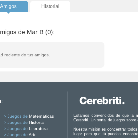
Amigos
Historial
amigos de Mar B (0):
ad reciente de tus amigos.
a:
Estamos convencidos de que la m
> Juegos de
Matemáticas
Cerebriti. Un portal de juegos sobre
> Juegos de
Historia
> Juegos de
Literatura
Nuestra misión es concentrar todos
lugar para que tú puedas encontr
> Juegos de
Arte