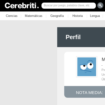
|
|
|
|
|
Ciencias
Matemáticas
Geografía
Historia
Lengua
Perfil
M
-
Pr
Un
Úl
NOTA MEDIA: