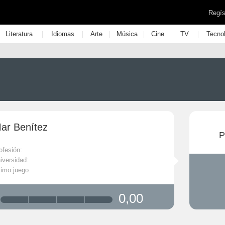
Regís
|
|
|
|
|
|
Literatura
Idiomas
Arte
Música
Cine
TV
Tecno
ar Benítez
P
ofesión:
iversidad:
timo juego:
0,00