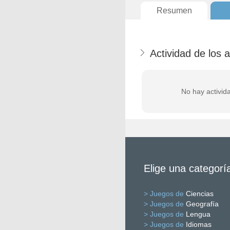
Resumen
Actividad de los 
No hay activid
Elige una categorí
> Juegos de
Ciencias
> Juegos de
Geografía
> Juegos de
Lengua
> Juegos de
Idiomas