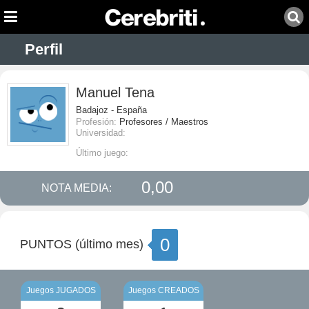
Perfil
Manuel Tena
Badajoz - España
Profesión:
Profesores / Maestros
Universidad:
Último juego:
0,00
NOTA MEDIA:
0
PUNTOS (último mes)
Juegos JUGADOS
Juegos CREADOS