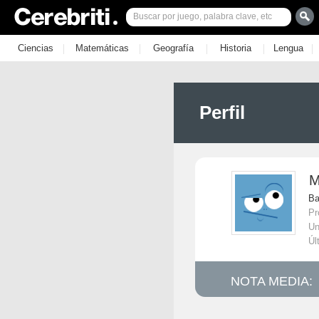
|
|
|
|
|
Ciencias
Matemáticas
Geografía
Historia
Lengua
Perfil
M
Ba
Pr
Un
Úl
NOTA MEDIA: