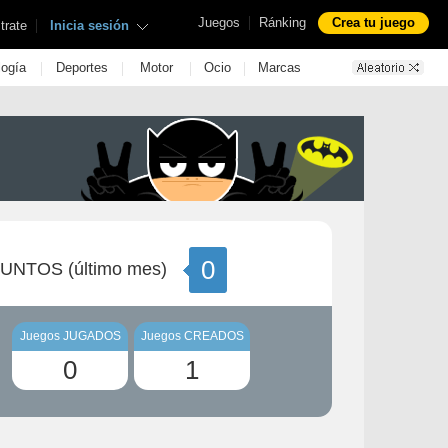
|
Juegos
Ránking
Crea tu juego
|
trate
Inicia sesión
|
|
|
|
logía
Deportes
Motor
Ocio
Marcas
0
UNTOS (último mes)
Juegos JUGADOS
Juegos CREADOS
0
1