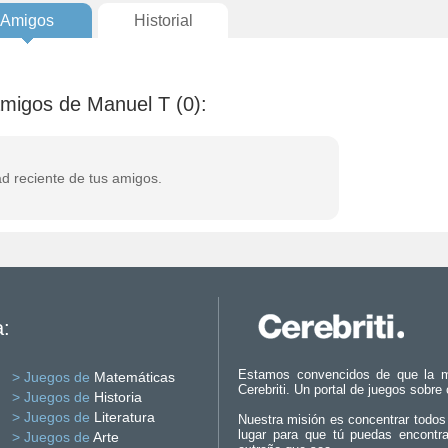
Amigos
Historial
amigos de Manuel T (0):
ad reciente de tus amigos.
a:
Estamos convencidos de que la m
> Juegos de
Matemáticas
Cerebriti. Un portal de juegos sobre
> Juegos de
Historia
> Juegos de
Literatura
Nuestra misión es concentrar todos
lugar para que tú puedas encontr
> Juegos de
Arte