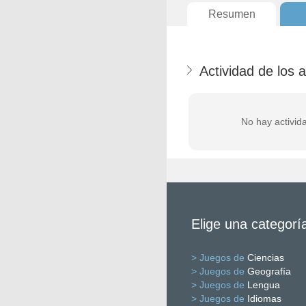
Resumen
Actividad de los 
No hay activid
Elige una categorí
> Juegos de
Ciencias
> Juegos de
Geografía
> Juegos de
Lengua
> Juegos de
Idiomas