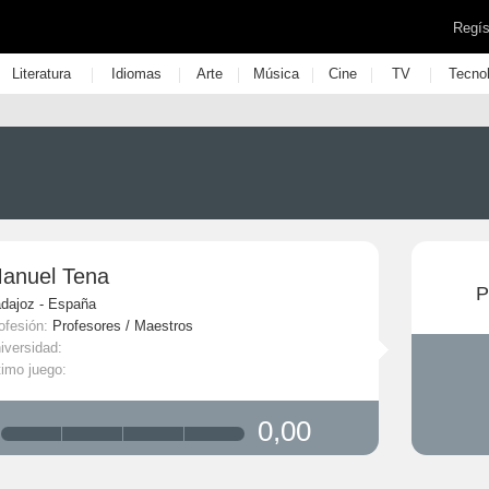
Regís
|
|
|
|
|
|
Literatura
Idiomas
Arte
Música
Cine
TV
Tecno
anuel Tena
P
dajoz - España
ofesión:
Profesores / Maestros
iversidad:
timo juego:
0,00