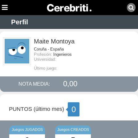
Perfil
Maite Montoya
Coruña - España
Profesión:
Ingenieros
Universidad:
Último juego:
0,00
NOTA MEDIA:
0
PUNTOS (último mes)
Juegos JUGADOS
Juegos CREADOS