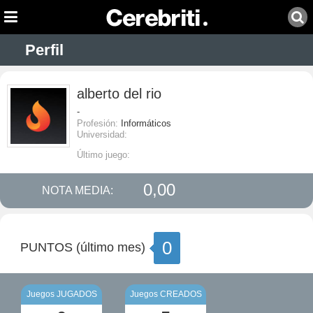
Perfil
alberto del rio
-
Profesión:
Informáticos
Universidad:
Último juego:
0,00
NOTA MEDIA:
0
PUNTOS (último mes)
Juegos JUGADOS
Juegos CREADOS