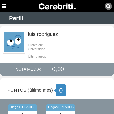
Perfil
luis rodriguez
-
Profesión:
Universidad:
Último juego:
0,00
NOTA MEDIA:
0
PUNTOS (último mes)
Juegos JUGADOS
Juegos CREADOS