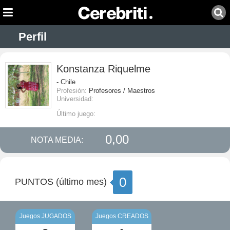
Perfil
Konstanza Riquelme
- Chile
Profesión:
Profesores / Maestros
Universidad:
Último juego:
0,00
NOTA MEDIA:
0
PUNTOS (último mes)
Juegos JUGADOS
Juegos CREADOS