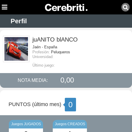
Perfil
juANITO blANCO
Jaén - España
Profesión:
Peluqueros
Universidad:
Último juego:
0,00
NOTA MEDIA:
0
PUNTOS (último mes)
Juegos JUGADOS
Juegos CREADOS