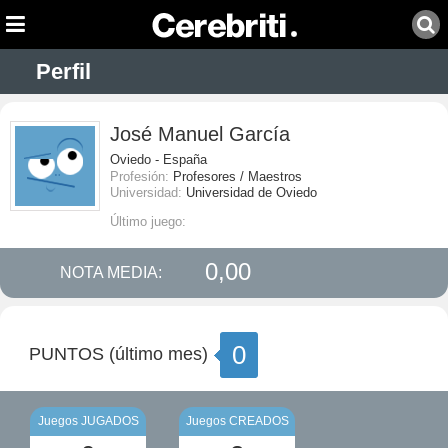
Perfil
José Manuel García
Oviedo - España
Profesión:
Profesores / Maestros
Universidad:
Universidad de Oviedo
Último juego:
0,00
NOTA MEDIA:
0
PUNTOS (último mes)
Juegos JUGADOS
Juegos CREADOS