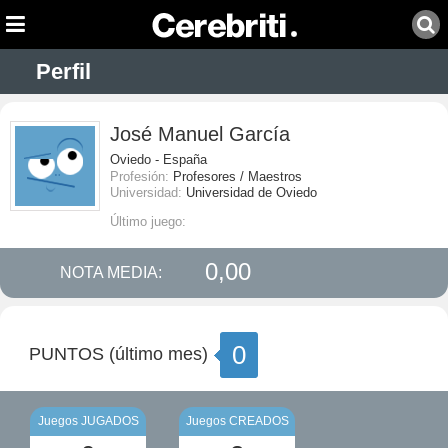
Perfil
José Manuel García
Oviedo - España
Profesión:
Profesores / Maestros
Universidad:
Universidad de Oviedo
Último juego:
0,00
NOTA MEDIA:
0
PUNTOS (último mes)
Juegos JUGADOS
Juegos CREADOS