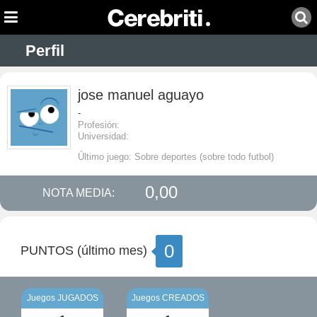
Perfil
jose manuel aguayo
-
Profesión:
Universidad:
Último juego: Sobre deportes (sobre todo futbol)
0,00
NOTA MEDIA:
0
PUNTOS (último mes)
Juegos JUGADOS
Juegos CREADOS