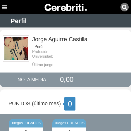
Perfil
Jorge Aguirre Castilla
- Perú
Profesión:
Universidad:
Último juego:
0,00
NOTA MEDIA:
0
PUNTOS (último mes)
Juegos JUGADOS
Juegos CREADOS