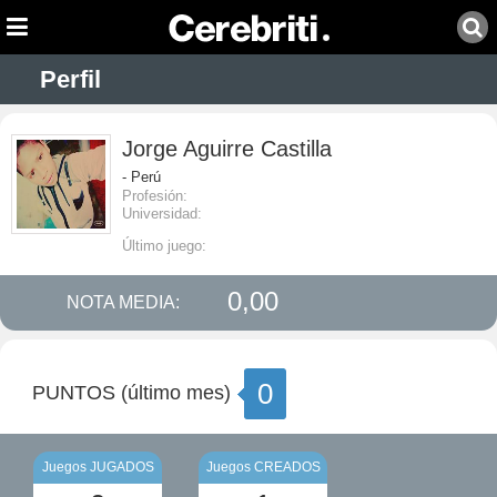
Perfil
Jorge Aguirre Castilla
- Perú
Profesión:
Universidad:
Último juego:
0,00
NOTA MEDIA:
0
PUNTOS (último mes)
Juegos JUGADOS
Juegos CREADOS