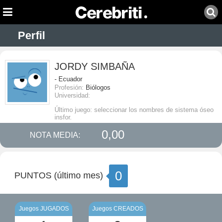
Perfil
JORDY SIMBAÑA
- Ecuador
Profesión:
Biólogos
Universidad:
Último juego: seleccionar los nombres de sistema óseo
insfor.
0,00
NOTA MEDIA:
0
PUNTOS (último mes)
Juegos JUGADOS
Juegos CREADOS