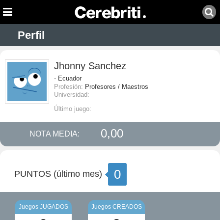
Perfil
Jhonny Sanchez
- Ecuador
Profesión:
Profesores / Maestros
Universidad:
Último juego:
0,00
NOTA MEDIA:
0
PUNTOS (último mes)
Juegos JUGADOS
Juegos CREADOS