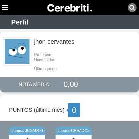
Perfil
jhon cervantes
-
Profesión:
Universidad:
Último juego:
0,00
NOTA MEDIA:
0
PUNTOS (último mes)
Juegos JUGADOS
Juegos CREADOS