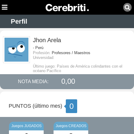
Perfil
Jhon Arela
- Perú
Profesión:
Profesores / Maestros
Universidad:
Último juego: Países de América colindantes con el
océano Pacífico
0,00
NOTA MEDIA:
0
PUNTOS (último mes)
Juegos JUGADOS
Juegos CREADOS