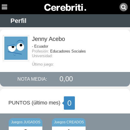
Perfil
Jenny Acebo
- Ecuador
Profesión:
Educadores Sociales
Universidad:
Último juego:
0,00
NOTA MEDIA:
0
PUNTOS (último mes)
Juegos JUGADOS
Juegos CREADOS