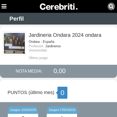
Perfil
Jardineria Ondara 2024 ondara
Ondara - España
Profesión:
Jardineros
Universidad:
Último juego:
0,00
NOTA MEDIA:
0
PUNTOS (último mes)
Juegos JUGADOS
Juegos CREADOS