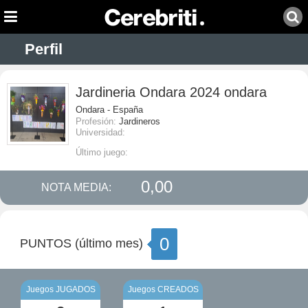
Perfil
Jardineria Ondara 2024 ondara
Ondara - España
Profesión:
Jardineros
Universidad:
Último juego:
0,00
NOTA MEDIA:
0
PUNTOS (último mes)
Juegos JUGADOS
Juegos CREADOS