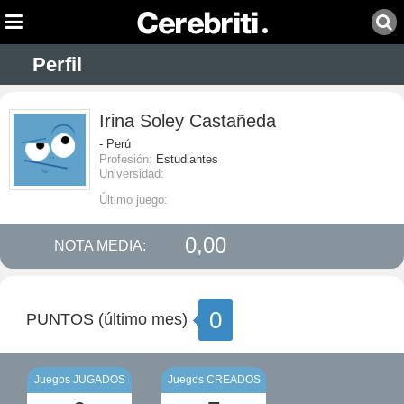
Perfil
Irina Soley Castañeda
- Perú
Profesión:
Estudiantes
Universidad:
Último juego:
0,00
NOTA MEDIA:
0
PUNTOS (último mes)
Juegos JUGADOS
Juegos CREADOS