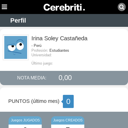
Perfil
Irina Soley Castañeda
- Perú
Profesión:
Estudiantes
Universidad:
Último juego:
0,00
NOTA MEDIA:
0
PUNTOS (último mes)
Juegos JUGADOS
Juegos CREADOS