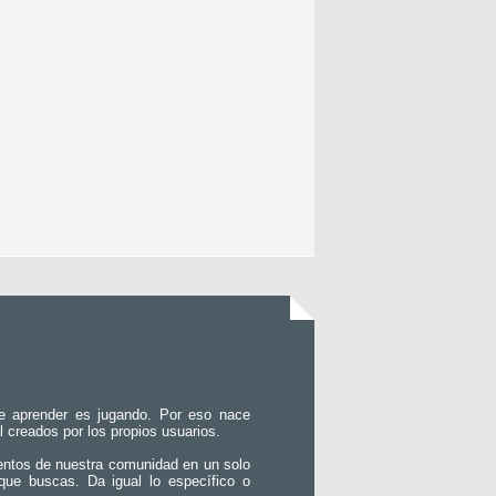
e aprender es jugando. Por eso nace
l creados por los propios usuarios.
entos de nuestra comunidad en un solo
que buscas. Da igual lo específico o