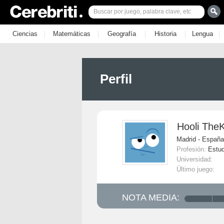
|
|
|
|
|
Ciencias
Matemáticas
Geografía
Historia
Lengua
Perfil
Hooli TheKi
Madrid - España
Profesión:
Estud
Universidad:
Último juego:
NOTA MEDIA: