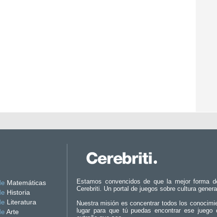
Estamos convencidos de que la mejor forma d
de
Matemáticas
Cerebriti. Un portal de juegos sobre cultura genera
de
Historia
de
Literatura
Nuestra misión es concentrar todos los conocimi
lugar para que tú puedas encontrar ese juego 
de
Arte