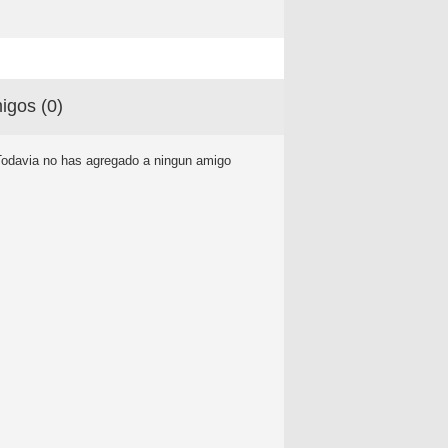
igos (
0
)
Todavia no has agregado a ningun amigo