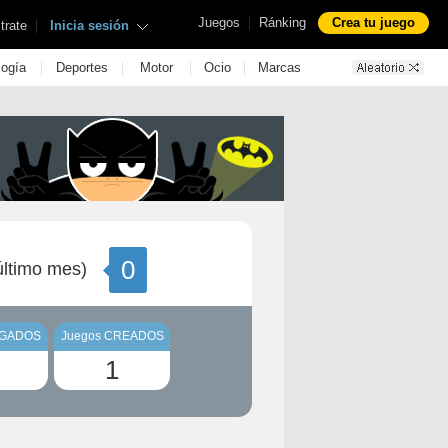
|
Juegos
Ránking
Crea tu juego
|
trate
Inicia sesión
|
|
|
|
logía
Deportes
Motor
Ocio
Marcas
0
ltimo mes)
UGADOS
Juegos CREADOS
1