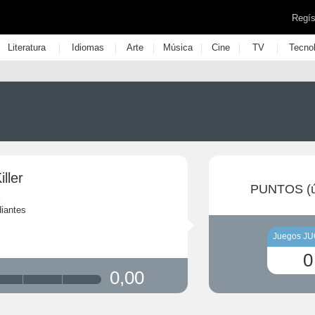
Regís
|
|
|
|
|
|
Literatura
Idiomas
Arte
Música
Cine
TV
Tecno
ller
PUNTOS (ú
iantes
Juegos J
0
0,00