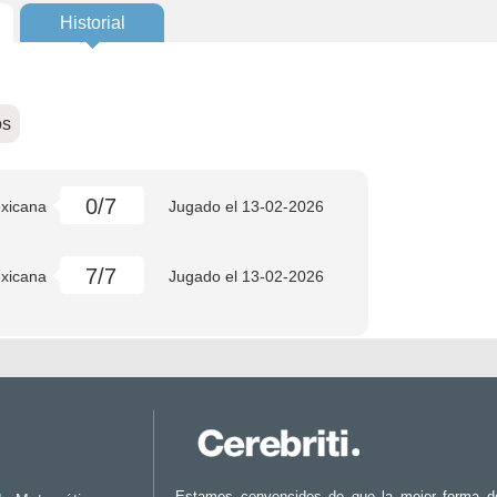
Historial
os
0/7
exicana
Jugado el
13-02-2026
7/7
exicana
Jugado el
13-02-2026
Estamos convencidos de que la mejor forma d