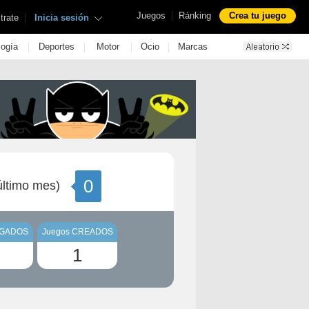
|
Juegos
Ránking
Crea tu juego
|
trate
Inicia sesión
|
|
|
|
logía
Deportes
Motor
Ocio
Marcas
0
ltimo mes)
UGADOS
Juegos CREADOS
1