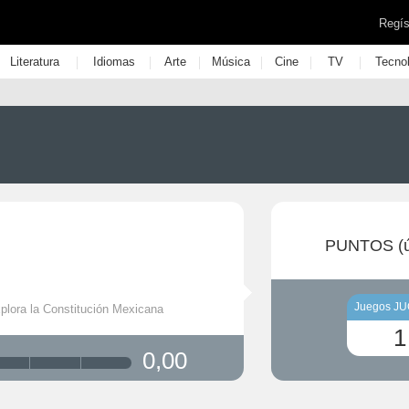
Regís
|
|
|
|
|
|
Literatura
Idiomas
Arte
Música
Cine
TV
Tecno
PUNTOS (ú
Juegos J
xplora la Constitución Mexicana
1
0,00