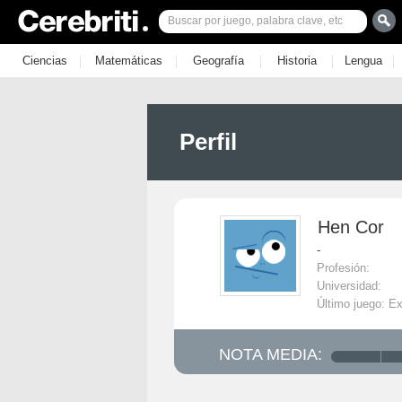
|
|
|
|
|
Ciencias
Matemáticas
Geografía
Historia
Lengua
Perfil
Hen Cor
-
Profesión:
Universidad:
Último juego: E
NOTA MEDIA: