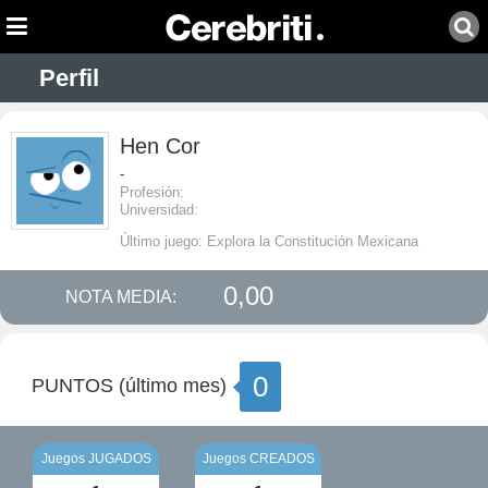
Perfil
Hen Cor
-
Profesión:
Universidad:
Último juego: Explora la Constitución Mexicana
0,00
NOTA MEDIA:
0
PUNTOS (último mes)
Juegos JUGADOS
Juegos CREADOS