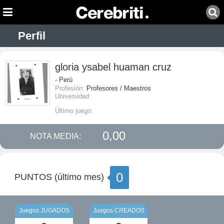
Perfil
gloria ysabel huaman cruz
- Perú
Profesión:
Profesores / Maestros
Universidad:
Último juego:
0,00
NOTA MEDIA:
0
PUNTOS (último mes)
Juegos JUGADOS
Juegos CREADOS