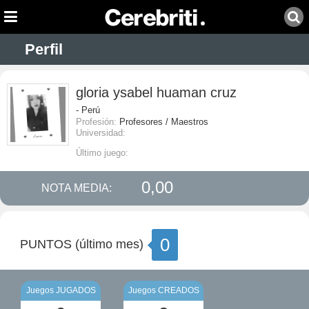
Perfil
gloria ysabel huaman cruz
- Perú
Profesión:
Profesores / Maestros
Universidad:
Último juego:
0,00
NOTA MEDIA:
0
PUNTOS (último mes)
Juegos JUGADOS
Juegos CREADOS