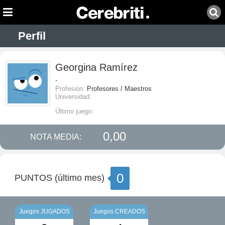
Perfil
Georgina Ramírez
-
Profesión:
Profesores / Maestros
Universidad:
Último juego:
0,00
NOTA MEDIA:
0
PUNTOS (último mes)
Juegos JUGADOS
Juegos CREADOS