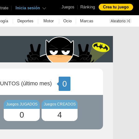
|
Juegos
Ránking
Crea tu juego
|
trate
Inicia sesión
|
|
|
|
logía
Deportes
Motor
Ocio
Marcas
0
UNTOS (último mes)
Juegos JUGADOS
Juegos CREADOS
0
4