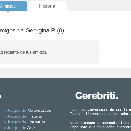
Amigos
Historial
amigos de Georgina R (0):
ad reciente de tus amigos.
a:
Estamos convencidos de que la m
> Juegos de
Matemáticas
Cerebriti. Un portal de juegos sobre
> Juegos de
Historia
> Juegos de
Literatura
Nuestra misión es concentrar todos
lugar para que tú puedas encontr
> Juegos de
Arte