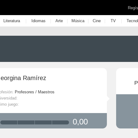
Regís
|
|
|
|
|
|
Literatura
Idiomas
Arte
Música
Cine
TV
Tecno
eorgina Ramírez
P
ofesión:
Profesores / Maestros
iversidad:
timo juego:
0,00