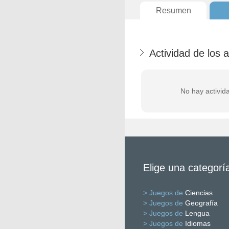
Resumen
Actividad de los 
No hay activid
Elige una categorí
> Juegos de
Ciencias
> Juegos de
Geografía
> Juegos de
Lengua
> Juegos de
Idiomas