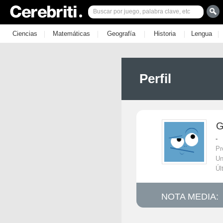
|
|
|
|
|
Ciencias
Matemáticas
Geografía
Historia
Lengua
Perfil
G
-
Pr
Un
Úl
NOTA MEDIA: