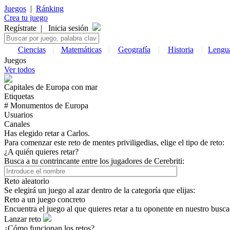
Juegos
|
Ránking
Crea tu juego
Regístrate
|
Inicia sesión
Ciencias
|
Matemáticas
|
Geografía
|
Historia
|
Lengu
Juegos
Ver todos
Capitales de
Europa
con mar
Etiquetas
# Monumentos de
Europa
Usuarios
Canales
Has elegido retar a Carlos.
Para comenzar este reto de mentes priviligedias, elige el tipo de reto:
¿A quién quieres retar?
Busca a tu contrincante entre los jugadores de Cerebriti:
Reto aleatorio
Se elegirá un juego al azar dentro de la categoría que elijas:
Reto a un juego concreto
Encuentra el juego al que quieres retar a tu oponente en nuestro busca
Lanzar reto
¿Cómo funcionan los retos?