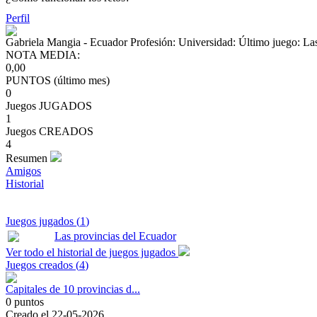
Perfil
Gabriela Mangia
- Ecuador
Profesión:
Universidad:
Último juego: La
NOTA MEDIA:
0,00
PUNTOS (último mes)
0
Juegos JUGADOS
1
Juegos CREADOS
4
Resumen
Amigos
Historial
Juegos jugados (
1
)
Las provincias del Ecuador
Ver todo el historial de juegos jugados
Juegos creados (
4
)
Capitales de 10 provincias d...
0
puntos
Creado el
22-05-2026