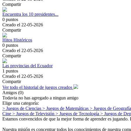
Compartir
Encuentra los 10 presidentes...
0
puntos
Creado el
22-05-2026
Compartir
Hitos Históricos
0
puntos
Creado el
22-05-2026
Compartir
Las provincias del Ecuador
1
puntos
Creado el
22-05-2026
Compartir
Ver todo el historial de juegos creados
Amigos (
0
)
Todavia no has agregado a ningun amigo
Elige una categoría:
> Juegos de
Ciencias
> Juegos de
Matemáticas
> Juegos de
Geografí
Cine
> Juegos de
Televisión
> Juegos de
Tecnología
> Juegos de
Dep
Estamos convencidos de que la mejor forma de aprender es jugando. Por
Nuestra misión es concentrar todos los conocimientos de nuestra comu