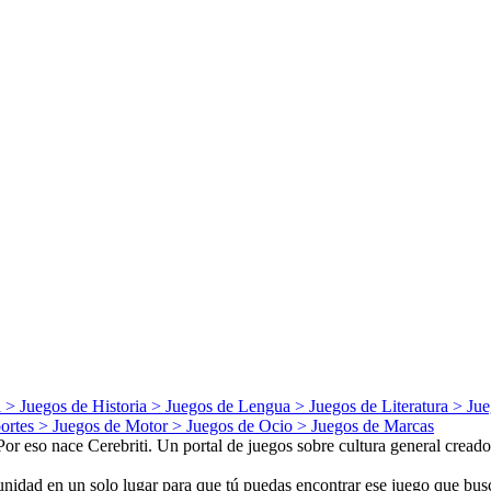
a
> Juegos de
Historia
> Juegos de
Lengua
> Juegos de
Literatura
> Jue
ortes
> Juegos de
Motor
> Juegos de
Ocio
> Juegos de
Marcas
 eso nace Cerebriti. Un portal de juegos sobre cultura general creados
nidad en un solo lugar para que tú puedas encontrar ese juego que busca