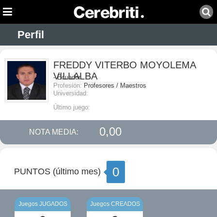
Perfil
FREDDY VITERBO MOYOLEMA
VILLALBA
- Ecuador
Profesión:
Profesores / Maestros
Universidad:
Último juego:
0,00
NOTA MEDIA:
0
PUNTOS (último mes)
Juegos JUGADOS
Juegos CREADOS