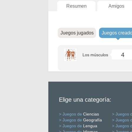
Resumen
Amigos
Juegos jugados
Juegos cread
4
Los músculos
Elige una categoría:
> Juegos de
Ciencias
> Juegos 
> Juegos de
Geografía
> Juegos 
> Juegos de
Lengua
> Juegos 
> Juegos de
Idiomas
> Juegos 