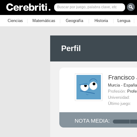
|
|
|
|
|
Ciencias
Matemáticas
Geografía
Historia
Lengua
Perfil
Francisco
Murcia - España
Profesión:
Profe
Universidad:
Último juego:
NOTA MEDIA: