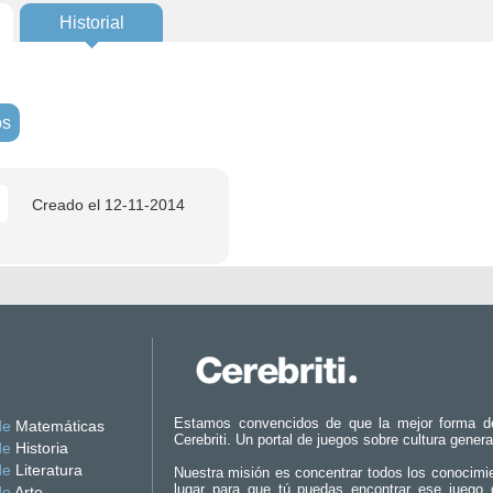
Historial
os
Creado el
12-11-2014
Estamos convencidos de que la mejor forma d
de
Matemáticas
Cerebriti. Un portal de juegos sobre cultura genera
de
Historia
de
Literatura
Nuestra misión es concentrar todos los conocimi
lugar para que tú puedas encontrar ese juego 
de
Arte