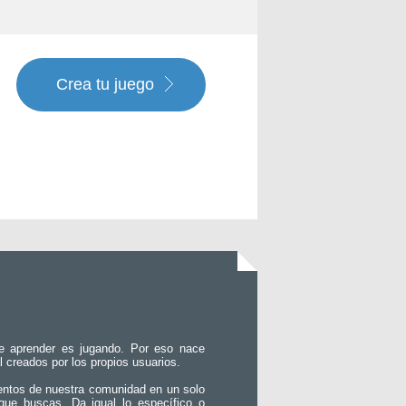
Crea tu juego
e aprender es jugando. Por eso nace
l creados por los propios usuarios.
entos de nuestra comunidad en un solo
que buscas. Da igual lo específico o