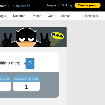
|
Juegos
Ránking
Crea tu juego
|
trate
Inicia sesión
|
|
|
|
logía
Deportes
Motor
Ocio
Marcas
0
ltimo mes)
UGADOS
Juegos CREADOS
1