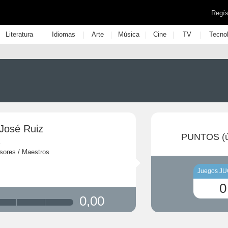
Regís
|
|
|
|
|
|
Literatura
Idiomas
Arte
Música
Cine
TV
Tecno
 José Ruiz
PUNTOS (ú
sores / Maestros
Juegos J
0
0,00