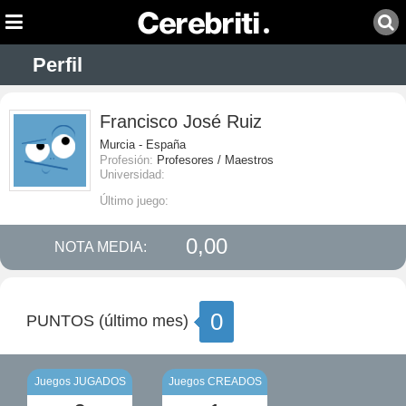
Perfil
Francisco José Ruiz
Murcia - España
Profesión:
Profesores / Maestros
Universidad:
Último juego:
0,00
NOTA MEDIA:
0
PUNTOS (último mes)
Juegos JUGADOS
Juegos CREADOS