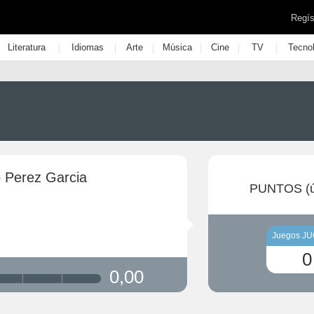
Regís
|
|
|
|
|
|
Literatura
Idiomas
Arte
Música
Cine
TV
Tecno
o Perez Garcia
PUNTOS (ú
Juegos J
0
0,00