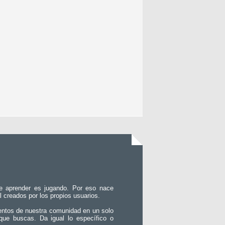
e aprender es jugando. Por eso nace
l creados por los propios usuarios.
entos de nuestra comunidad en un solo
que buscas. Da igual lo específico o