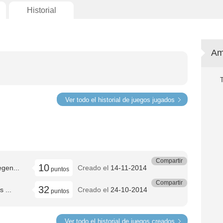
Historial
Am
Ver todo el historial de juegos jugados
Compartir
10
gen...
Creado el
14-11-2014
puntos
Compartir
32
 ...
Creado el
24-10-2014
puntos
Ver todo el historial de juegos creados