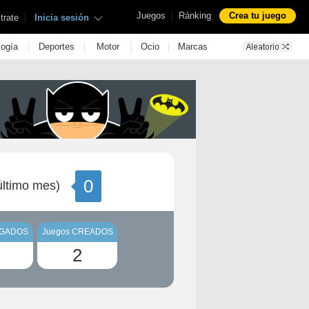
|
Juegos
Ránking
Crea tu juego
|
trate
Inicia sesión
|
|
|
|
logía
Deportes
Motor
Ocio
Marcas
0
ltimo mes)
UGADOS
Juegos CREADOS
2