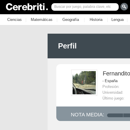
|
|
|
|
|
Ciencias
Matemáticas
Geografía
Historia
Lengua
Perfil
Fernandit
- España
Profesión:
Universidad:
Último juego:
NOTA MEDIA: