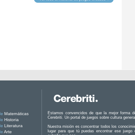
Estamos convencidos de que la mejor forma d
de
Matemáticas
Cerebriti. Un portal de juegos sobre cultura genera
de
Historia
de
Literatura
Nuestra misión es concentrar todos los conocimi
lugar para que tú puedas encontrar ese juego 
de
Arte