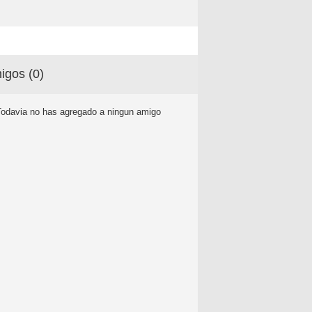
igos (
0
)
Todavia no has agregado a ningun amigo