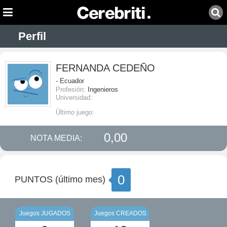
Perfil
FERNANDA CEDEÑO
- Ecuador
Profesión:
Ingenieros
Universidad:
Último juego:
0,00
NOTA MEDIA:
0
PUNTOS (último mes)
Juegos JUGADOS
Juegos CREADOS