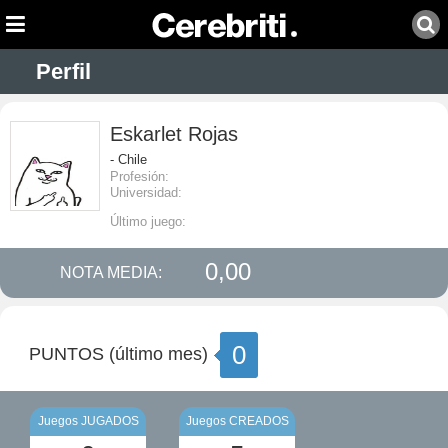
Perfil
Eskarlet Rojas
- Chile
Profesión:
Universidad:
Último juego:
0,00
NOTA MEDIA:
0
PUNTOS (último mes)
Juegos JUGADOS
Juegos CREADOS