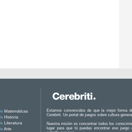
Estamos convencidos de que la mejor forma d
de
Matemáticas
Cerebriti. Un portal de juegos sobre cultura genera
de
Historia
de
Literatura
Nuestra misión es concentrar todos los conocimi
lugar para que tú puedas encontrar ese juego 
de
Arte