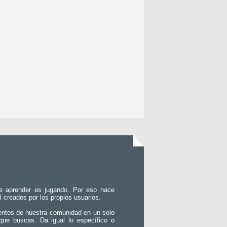
e aprender es jugando. Por eso nace
l creados por los propios usuarios.
entos de nuestra comunidad en un solo
que buscas. Da igual lo específico o