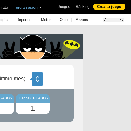
|
Juegos
Ránking
Crea tu juego
|
trate
Inicia sesión
|
|
|
|
logía
Deportes
Motor
Ocio
Marcas
0
ltimo mes)
UGADOS
Juegos CREADOS
1