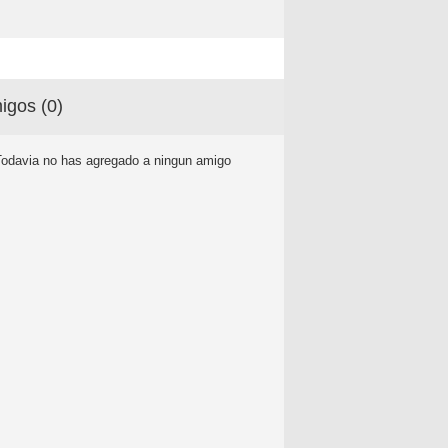
igos (
0
)
Todavia no has agregado a ningun amigo