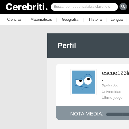
|
|
|
|
|
Ciencias
Matemáticas
Geografía
Historia
Lengua
Perfil
escue123l
-
Profesión:
Universidad:
Último juego:
NOTA MEDIA: