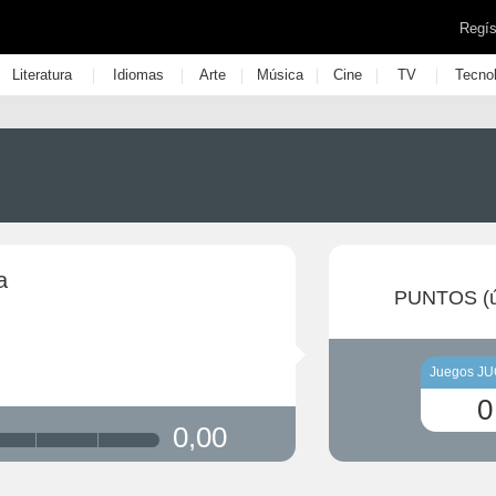
Regís
|
|
|
|
|
|
Literatura
Idiomas
Arte
Música
Cine
TV
Tecno
a
PUNTOS (ú
Juegos J
0
0,00