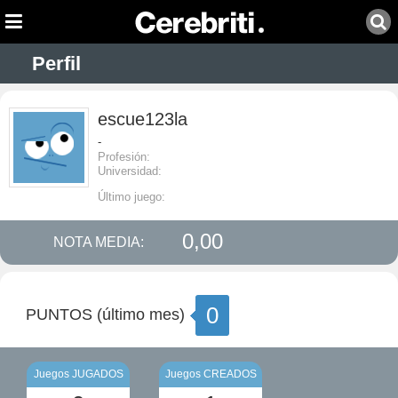
Perfil
escue123la
-
Profesión:
Universidad:
Último juego:
0,00
NOTA MEDIA:
0
PUNTOS (último mes)
Juegos JUGADOS
Juegos CREADOS