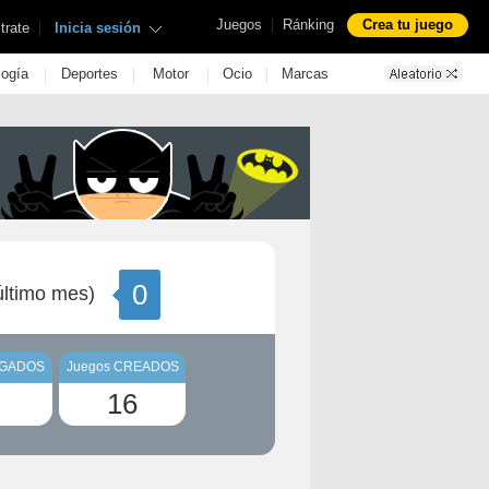
|
Juegos
Ránking
Crea tu juego
|
trate
Inicia sesión
|
|
|
|
logía
Deportes
Motor
Ocio
Marcas
0
ltimo mes)
UGADOS
Juegos CREADOS
16