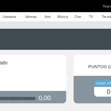
Regís
|
|
|
|
|
|
Literatura
Idiomas
Arte
Música
Cine
TV
Tecno
gado
PUNTOS (ú
Juegos J
0
0,00