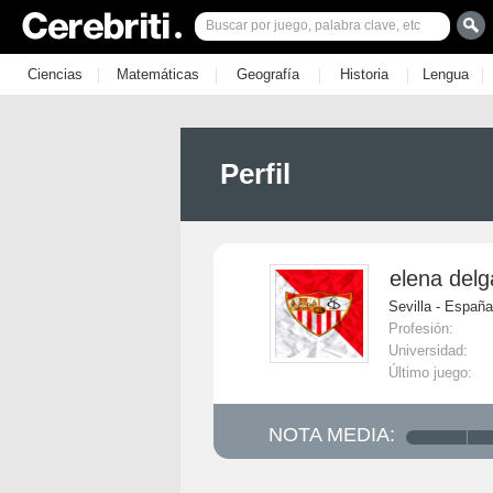
|
|
|
|
|
Ciencias
Matemáticas
Geografía
Historia
Lengua
Perfil
elena del
Sevilla - España
Profesión:
Universidad:
Último juego:
NOTA MEDIA: