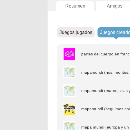
Resumen
Amigos
Juegos jugados
Juegos cread
partes del cuerpo en franc
mapamundi (rios, montes, 
mapamundi (mares, islas y
mapamundi (seguimos con
mapa mundi (europa y un 