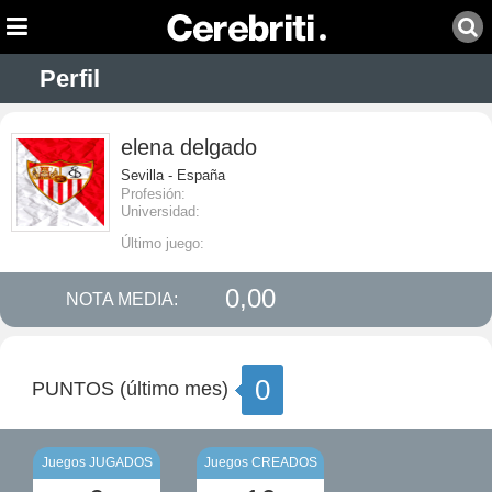
Perfil
elena delgado
Sevilla - España
Profesión:
Universidad:
Último juego:
0,00
NOTA MEDIA:
0
PUNTOS (último mes)
Juegos JUGADOS
Juegos CREADOS