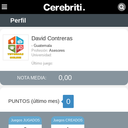
Perfil
David Contreras
- Guatemala
Profesión:
Asesores
Universidad:
Último juego:
0,00
NOTA MEDIA:
0
PUNTOS (último mes)
Juegos JUGADOS
Juegos CREADOS