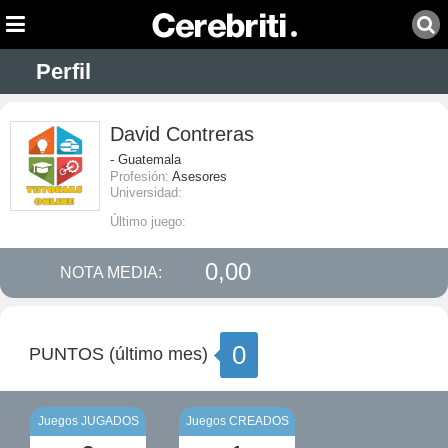
Perfil
David Contreras
- Guatemala
Profesión:
Asesores
Universidad:
Último juego:
0,00
NOTA MEDIA:
0
PUNTOS (último mes)
Juegos JUGADOS
Juegos CREADOS