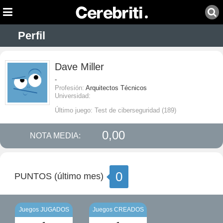
Perfil
Dave Miller
-
Profesión:
Arquitectos Técnicos
Universidad:
Último juego: Test de ciberseguridad (189)
0,00
NOTA MEDIA:
0
PUNTOS (último mes)
Juegos JUGADOS
Juegos CREADOS