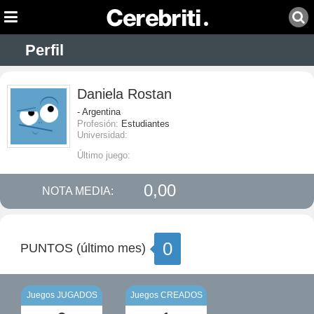
Perfil
Daniela Rostan
- Argentina
Profesión:
Estudiantes
Universidad:
Último juego:
0,00
NOTA MEDIA:
0
PUNTOS (último mes)
Juegos JUGADOS
Juegos CREADOS