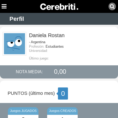
Perfil
Daniela Rostan
- Argentina
Profesión:
Estudiantes
Universidad:
Último juego:
0,00
NOTA MEDIA:
0
PUNTOS (último mes)
Juegos JUGADOS
Juegos CREADOS