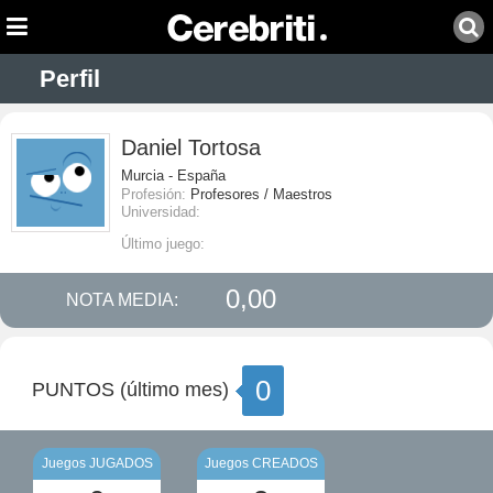
Perfil
Daniel Tortosa
Murcia - España
Profesión:
Profesores / Maestros
Universidad:
Último juego:
0,00
NOTA MEDIA:
0
PUNTOS (último mes)
Juegos JUGADOS
Juegos CREADOS