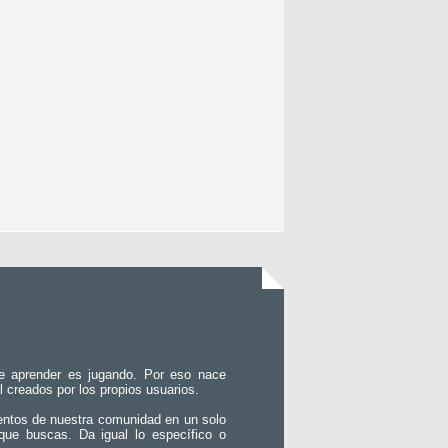
e aprender es jugando. Por eso nace
l creados por los propios usuarios.
entos de nuestra comunidad en un solo
que buscas. Da igual lo específico o