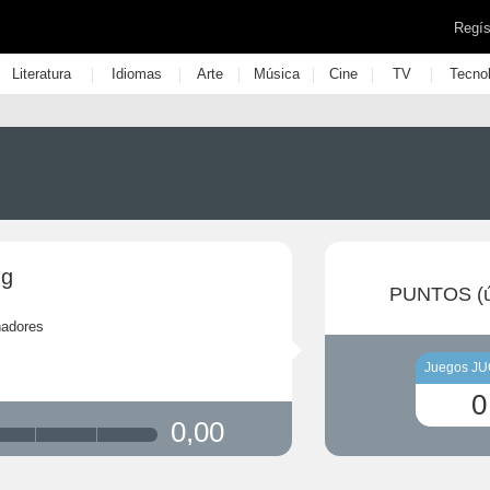
Regís
|
|
|
|
|
|
Literatura
Idiomas
Arte
Música
Cine
TV
Tecno
ug
PUNTOS (ú
ñadores
Juegos J
0
0,00