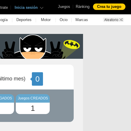
|
Juegos
Ránking
Crea tu juego
|
trate
Inicia sesión
|
|
|
|
logía
Deportes
Motor
Ocio
Marcas
0
ltimo mes)
UGADOS
Juegos CREADOS
1