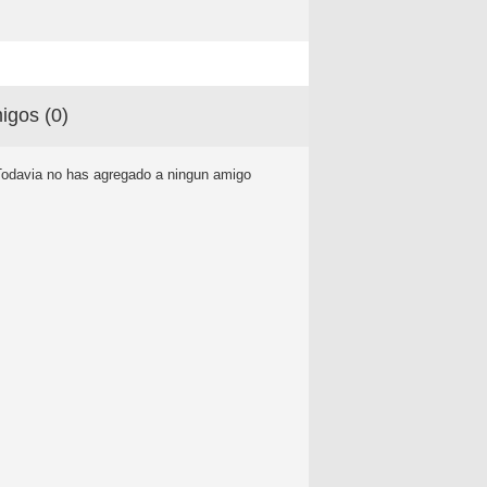
igos (
0
)
Todavia no has agregado a ningun amigo