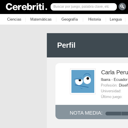
|
|
|
|
|
Ciencias
Matemáticas
Geografía
Historia
Lengua
Perfil
Carla Per
Ibarra - Ecuador
Profesión:
Dise
Universidad:
Último juego:
NOTA MEDIA: