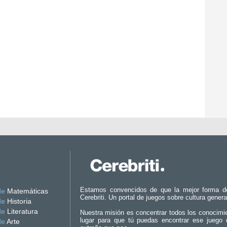
Estamos convencidos de que la mejor forma d
de
Matemáticas
Cerebriti. Un portal de juegos sobre cultura genera
de
Historia
de
Literatura
Nuestra misión es concentrar todos los conocimi
lugar para que tú puedas encontrar ese juego 
de
Arte