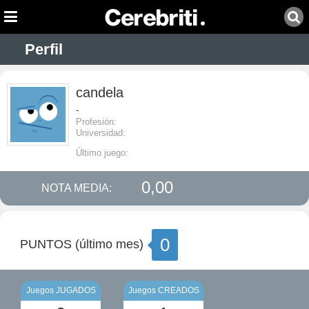
Perfil
candela
-
Profesión:
Universidad:
Último juego:
0,00
NOTA MEDIA:
0
PUNTOS (último mes)
Juegos JUGADOS
Juegos CREADOS