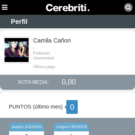
Perfil
Camila Cañon
-
Profesión:
Universidad:
Último juego:
0,00
NOTA MEDIA:
0
PUNTOS (último mes)
Juegos JUGADOS
Juegos CREADOS