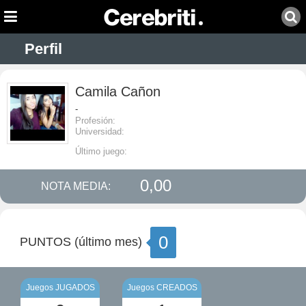
Perfil
Camila Cañon
-
Profesión:
Universidad:
Último juego:
0,00
NOTA MEDIA:
0
PUNTOS (último mes)
Juegos JUGADOS
Juegos CREADOS